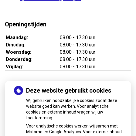
Openingstijden
Maandag:
08.00 - 17.30 uur
Dinsdag:
08.00 - 17.30 uur
Woensdag:
08.00 - 17.30 uur
Donderdag:
08.00 - 17.30 uur
Vrijdag:
08.00 - 17.30 uur
Deze website gebruikt cookies
Nieuws
Wij gebruiken noodzakelijke cookies zodat deze
Sinds huisartsen afslankmedicijnen mogen voorschrijven,
website goed kan werken. Voor analytische
cookies en externe inhoud vragen wij uw
neemt gebruik toe
toestemming.
Schurft sinds corona geen vergeten ziekte meer: aantal
Voor analytische cookies werken wij samen met
uitbraken fors gestegen
Matomo en Google Analytics. Voor externe inhoud
Stoppen met afslankmedicijnen betekent zonder