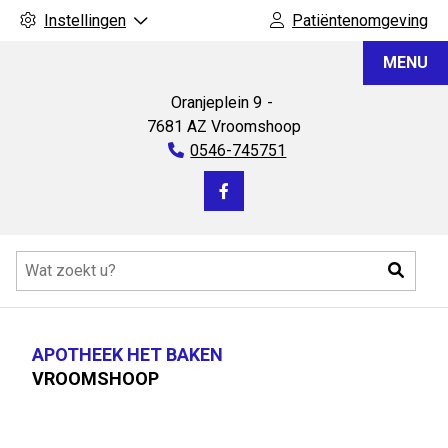
Instellingen
Patiëntenomgeving
Apotheek
MENU
Het
Baken
Oranjeplein
9
7681 AZ
Vroomshoop
Tel:
0546-745751
Bezoek
onze
Hoofdmenu
facebook
Zoeke
pagina
APOTHEEK HET BAKEN
VROOMSHOOP