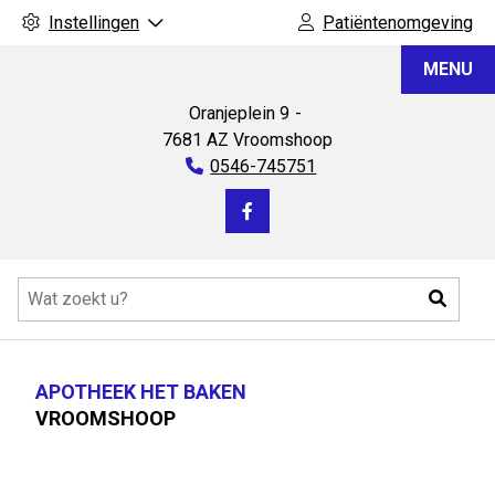
Instellingen
Patiëntenomgeving
Apotheek
MENU
Het
Baken
Oranjeplein
9
7681 AZ
Vroomshoop
Tel:
0546-745751
Bezoek
onze
Hoofdmenu
facebook
Zoeke
pagina
APOTHEEK HET BAKEN
VROOMSHOOP