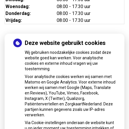
Woensdag:
08.00 - 17.30 uur
Donderdag:
08.00 - 17.30 uur
Vrijdag:
08.00 - 17.30 uur
Deze website gebruikt cookies
Nieuws
Wij gebruiken noodzakelijke cookies zodat deze
Sinds huisartsen afslankmedicijnen mogen voorschrijven,
website goed kan werken. Voor analytische
cookies en externe inhoud vragen wij uw
neemt gebruik toe
toestemming.
Schurft sinds corona geen vergeten ziekte meer: aantal
Voor analytische cookies werken wij samen met
uitbraken fors gestegen
Matomo en Google Analytics. Voor externe inhoud
Stoppen met afslankmedicijnen betekent zonder
werken wij samen met Google (Maps, Translate
leefstijlaanpassingen weer gewichtstoename
en Reviews), YouTube, Vimeo, Facebook,
Instagram, X (Twitter), Qualizorg,
Kookadvies drinkwater in provincie Utrecht vanwege
Patiëntenvertellen en ZorgkaartNederland. Deze
besmetting
partijen kunnen gegevens zoals uw IP-adres
Terugroepactie babyvoeding Nestlé: bacterie kan baby’s
verwerken.
ziek maken
Via Cookie-instellingen onderaan de website kunt
u op ieder moment uw toestemming intrekken of