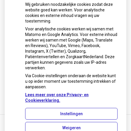
Wij gebruiken noodzakelijke cookies zodat deze
Sinds huisartsen afslankmedicijnen mogen voorschrijven,
website goed kan werken. Voor analytische
cookies en externe inhoud vragen wij uw
neemt gebruik toe
toestemming.
Schurft sinds corona geen vergeten ziekte meer: aantal
Voor analytische cookies werken wij samen met
uitbraken fors gestegen
Matomo en Google Analytics. Voor externe inhoud
Stoppen met afslankmedicijnen betekent zonder
werken wij samen met Google (Maps, Translate
leefstijlaanpassingen weer gewichtstoename
en Reviews), YouTube, Vimeo, Facebook,
Instagram, X (Twitter), Qualizorg,
Kookadvies drinkwater in provincie Utrecht vanwege
Patiëntenvertellen en ZorgkaartNederland. Deze
besmetting
partijen kunnen gegevens zoals uw IP-adres
Terugroepactie babyvoeding Nestlé: bacterie kan baby’s
verwerken.
ziek maken
Via Cookie-instellingen onderaan de website kunt
u op ieder moment uw toestemming intrekken of
aanpassen.
Lees meer over onze Privacy- en
Cookieverklaring.
Instellingen
Weigeren
Uw Zorg Online
|
Beheer