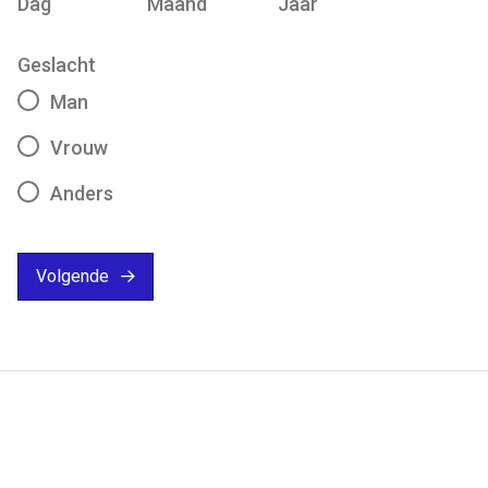
Dag
Maand
Jaar
Geslacht
Man
Vrouw
Anders
Volgende