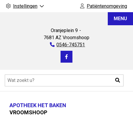
Instellingen
Patiëntenomgeving
Apotheek
MENU
Het
Baken
Oranjeplein
9
7681 AZ
Vroomshoop
Tel:
0546-745751
Bezoek
onze
Hoofdmenu
facebook
Zoeke
pagina
APOTHEEK HET BAKEN
VROOMSHOOP