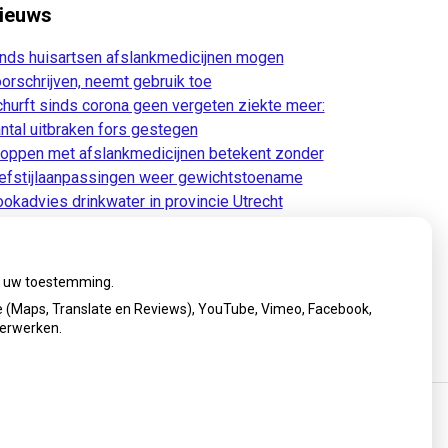
ieuws
nds huisartsen afslankmedicijnen mogen
orschrijven, neemt gebruik toe
hurft sinds corona geen vergeten ziekte meer:
ntal uitbraken fors gestegen
oppen met afslankmedicijnen betekent zonder
efstijlaanpassingen weer gewichtstoename
okadvies drinkwater in provincie Utrecht
anwege besmetting
rugroepactie babyvoeding Nestlé: bacterie kan
by’s ziek maken
ij uw toestemming.
 (Maps, Translate en Reviews), YouTube, Vimeo, Facebook,
verwerken.
cy verklaring
|
Cookie-instellingen
|
Voorwaarden