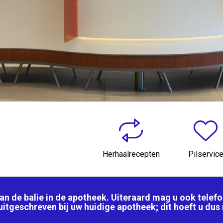
Herhaalrecepten
Pilservic
h aan de balie in de apotheek. Uiteraard mag u ook telef
itgeschreven bij uw huidige apotheek; dit hoeft u dus 