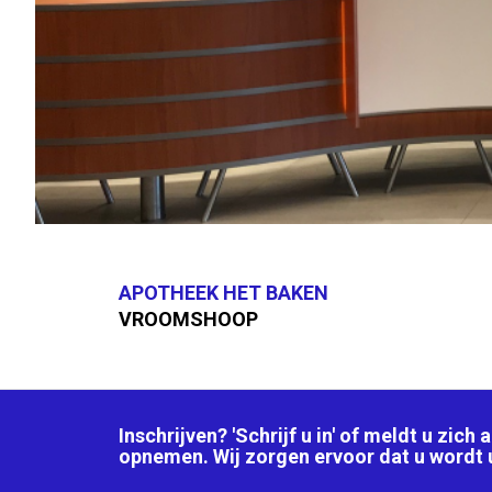
APOTHEEK HET BAKEN
VROOMSHOOP
Inschrijven? 'Schrijf u in' of meldt u zic
opnemen. Wij zorgen ervoor dat u wordt u