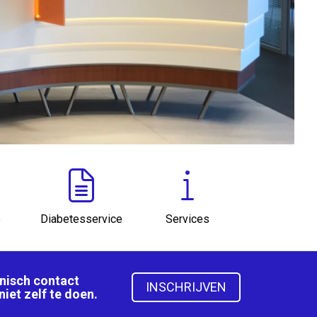
e
Diabetesservice
Services
onisch contact
INSCHRIJVEN
niet zelf te doen.