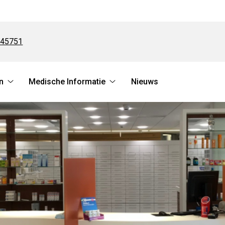
745751
n
Medische Informatie
Nieuws
Online
Medische
regelen
Informatie
submenu
submenu