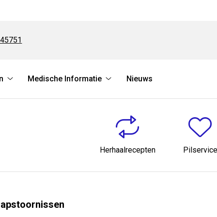
745751
n
Medische Informatie
Nieuws
Online
Medische
regelen
Informatie
submenu
submenu
Herhaalrecepten
Pilservic
laapstoornissen