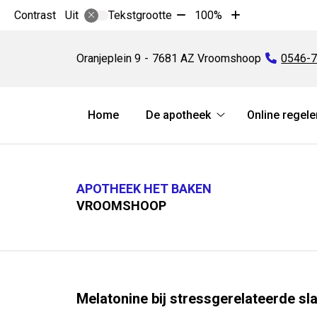
Tekst
Tekst
Contrast
Tekstgrootte
100%
Uit
verkleinen
vergroten
Apotheek
met
met
Het
Oranjeplein
9
7681 AZ
Vroomshoop
Tel:
0546-
10%
10%
Baken
Hoofdmenu
Home
De apotheek
Online regele
De
apotheek
submenu
APOTHEEK HET BAKEN
VROOMSHOOP
Melatonine bij stressgerelateerde s