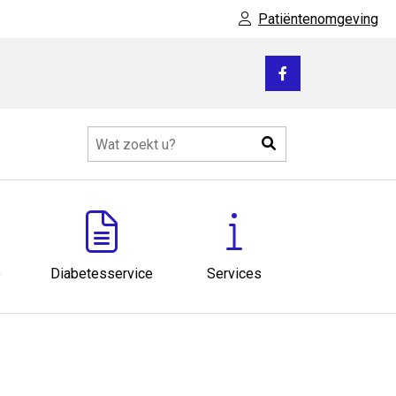
Patiëntenomgeving
Bezoek
onze
facebook
Zoeken
pagina
e
Diabetesservice
Services