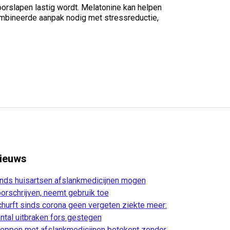
orslapen lastig wordt. Melatonine kan helpen
ecombineerde aanpak nodig met stressreductie,
ieuws
nds huisartsen afslankmedicijnen mogen
orschrijven, neemt gebruik toe
hurft sinds corona geen vergeten ziekte meer:
ntal uitbraken fors gestegen
oppen met afslankmedicijnen betekent zonder